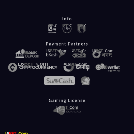
Info
Payment Partners
Gaming License