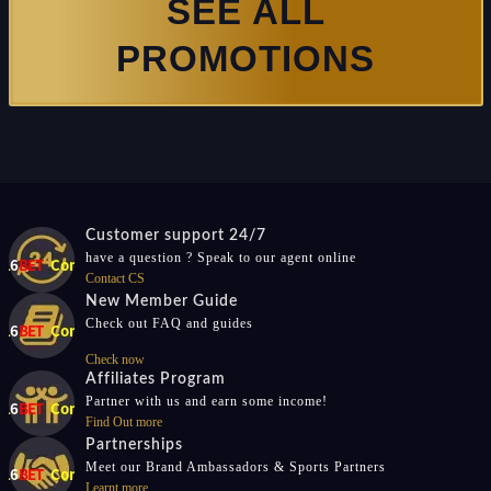
SEE ALL
PROMOTIONS
Customer support 24/7
have a question ? Speak to our agent online
Contact CS
New Member Guide
Check out FAQ and guides
Check now
Affiliates Program
Partner with us and earn some income!
Find Out more
Partnerships
Meet our Brand Ambassadors & Sports Partners
Learnt more