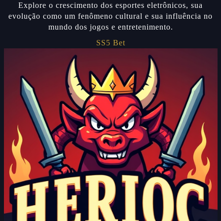
Explore o crescimento dos esportes eletrônicos, sua
evolução como um fenômeno cultural e sua influência no
mundo dos jogos e entretenimento.
SS5 Bet