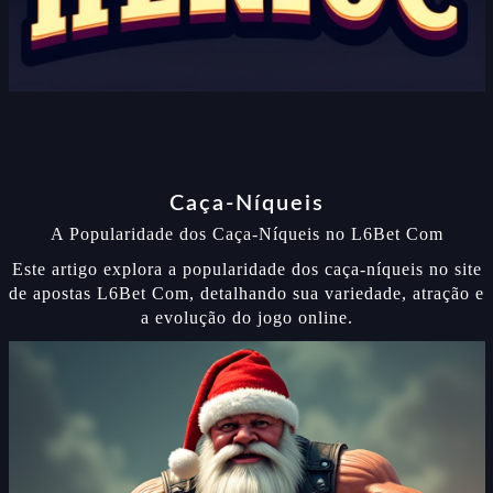
Caça-Níqueis
A Popularidade dos Caça-Níqueis no L6Bet Com
Este artigo explora a popularidade dos caça-níqueis no site
de apostas L6Bet Com, detalhando sua variedade, atração e
a evolução do jogo online.