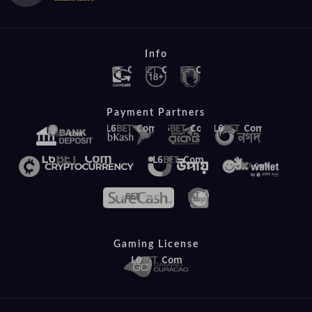
Info
Payment Partners
Gaming License