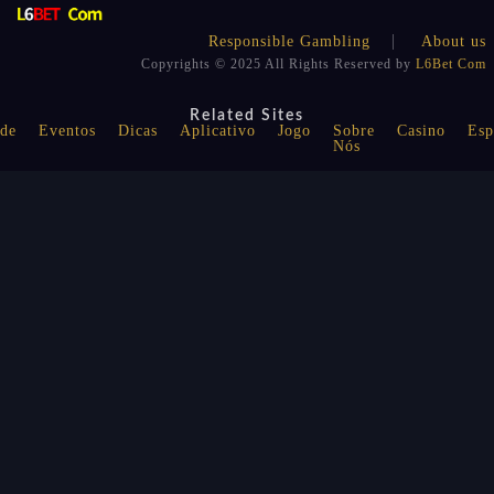
Responsible Gambling
About us
Copyrights © 2025 All Rights Reserved by
L6Bet Com
Related Sites
de
Eventos
Dicas
Aplicativo
Jogo
Sobre
Casino
Esp
Nós