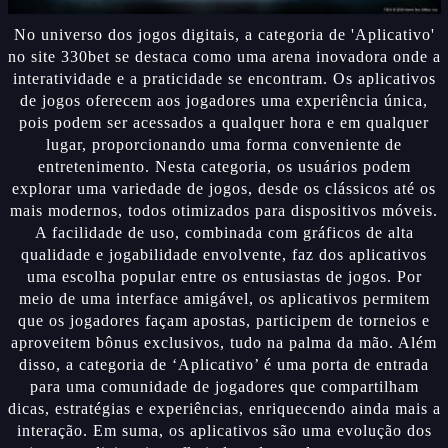
No universo dos jogos digitais, a categoria de 'Aplicativo'
no site 330bet se destaca como uma arena inovadora onde a
interatividade e a praticidade se encontram. Os aplicativos
de jogos oferecem aos jogadores uma experiência única,
pois podem ser acessados a qualquer hora e em qualquer
lugar, proporcionando uma forma conveniente de
entretenimento. Nesta categoria, os usuários podem
explorar uma variedade de jogos, desde os clássicos até os
mais modernos, todos otimizados para dispositivos móveis.
A facilidade de uso, combinada com gráficos de alta
qualidade e jogabilidade envolvente, faz dos aplicativos
uma escolha popular entre os entusiastas de jogos. Por
meio de uma interface amigável, os aplicativos permitem
que os jogadores façam apostas, participem de torneios e
aproveitem bônus exclusivos, tudo na palma da mão. Além
disso, a categoria de ‘Aplicativo’ é uma porta de entrada
para uma comunidade de jogadores que compartilham
dicas, estratégias e experiências, enriquecendo ainda mais a
interação. Em suma, os aplicativos são uma evolução dos