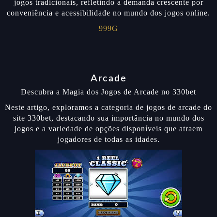
jogos tradicionais, refletindo a demanda crescente por
conveniência e acessibilidade no mundo dos jogos online.
999G
Arcade
Descubra a Magia dos Jogos de Arcade no 330bet
Neste artigo, exploramos a categoria de jogos de arcade do
site 330bet, destacando sua importância no mundo dos
jogos e a variedade de opções disponíveis que atraem
jogadores de todas as idades.