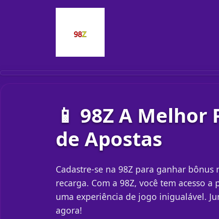
📱 98Z A Melhor
de Apostas
Cadastre-se na 98Z para ganhar bônus 
recarga. Com a 98Z, você tem acesso a 
uma experiência de jogo inigualável. J
agora!