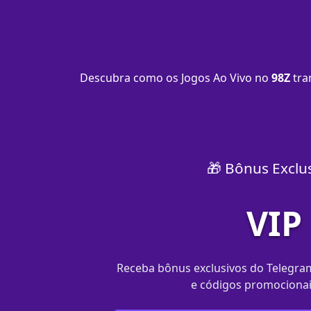
Descubra como os Jogos Ao Vivo no
98Z
tra
🎁 Bônus Exclu
VIP
Receba bônus exclusivos do Telegra
e códigos promocionai