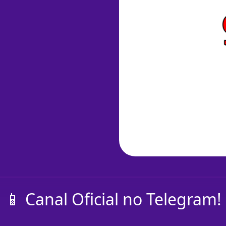
📱 Canal Oficial no Telegram!