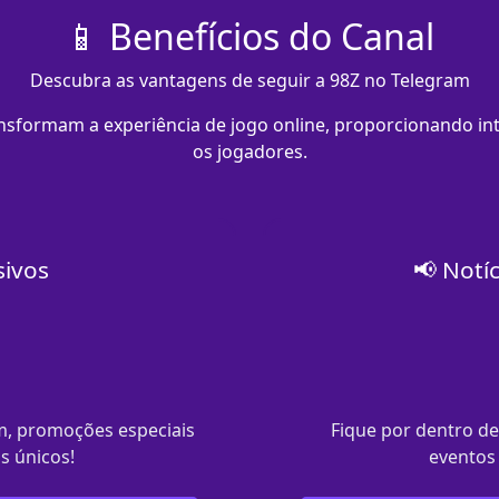
📱 Benefícios do Canal
Descubra as vantagens de seguir a 98Z no Telegram
nsformam a experiência de jogo online, proporcionando int
os jogadores.
sivos
📢 Notí
m, promoções especiais
Fique por dentro d
s únicos!
eventos