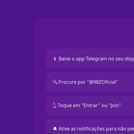
📱 Baixe o app Telegram no seu disp
🔍 Procure por "@98ZOficial"
👆 Toque em "Entrar" ou "Join"
🔔 Ative as notificações para não p