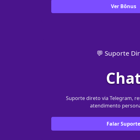
Ver Bônus
💬 Suporte Di
Cha
Suporte direto via Telegram, r
atendimento persona
Falar Suport