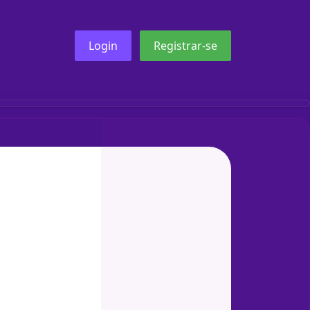
Login
Registrar-se