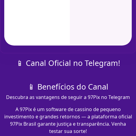
📱 Canal Oficial no Telegram!
📱 Benefícios do Canal
Descubra as vantagens de seguir a 97Pix no Telegram
A 97Pix é um software de cassino de pequeno
investimento e grandes retornos — a plataforma oficial
97Pix Brasil garante justiça e transparência. Venha
testar sua sorte!