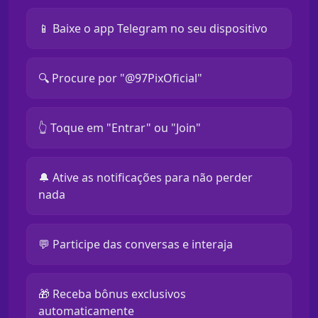
📱 Baixe o app Telegram no seu dispositivo
🔍 Procure por "@97PixOficial"
👆 Toque em "Entrar" ou "Join"
🔔 Ative as notificações para não perder
nada
💬 Participe das conversas e interaja
🎁 Receba bônus exclusivos
automaticamente