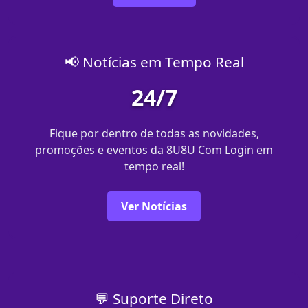
📢 Notícias em Tempo Real
24/7
Fique por dentro de todas as novidades,
promoções e eventos da 8U8U Com Login em
tempo real!
Ver Notícias
💬 Suporte Direto