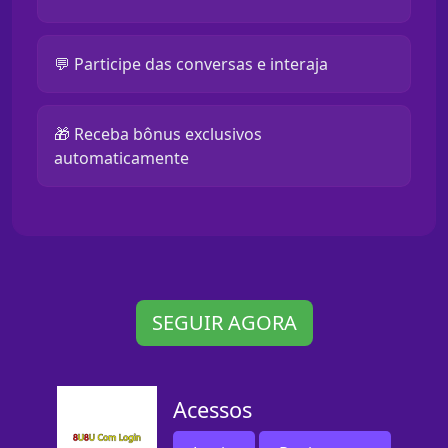
💬 Participe das conversas e interaja
🎁 Receba bônus exclusivos
automaticamente
SEGUIR AGORA
Acessos