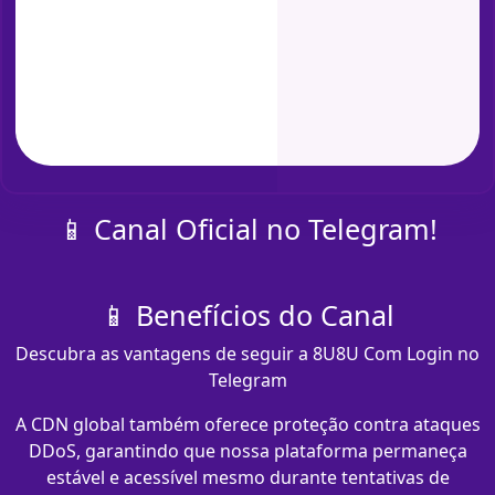
📱 Canal Oficial no Telegram!
📱 Benefícios do Canal
Descubra as vantagens de seguir a 8U8U Com Login no
Telegram
A CDN global também oferece proteção contra ataques
DDoS, garantindo que nossa plataforma permaneça
estável e acessível mesmo durante tentativas de