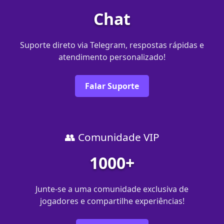
Chat
Suporte direto via Telegram, respostas rápidas e
atendimento personalizado!
Falar Suporte
👥 Comunidade VIP
1000+
Junte-se a uma comunidade exclusiva de
jogadores e compartilhe experiências!