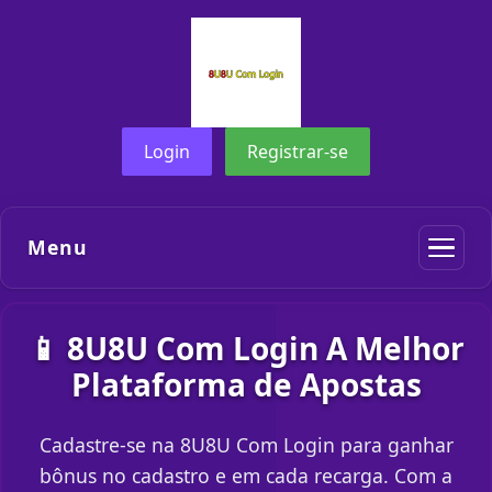
Login
Registrar-se
Menu
📱 8U8U Com Login A Melhor
Plataforma de Apostas
Cadastre-se na 8U8U Com Login para ganhar
bônus no cadastro e em cada recarga. Com a