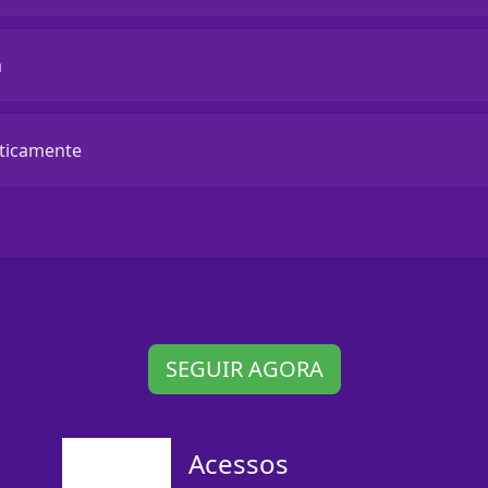
a
aticamente
SEGUIR AGORA
Acessos