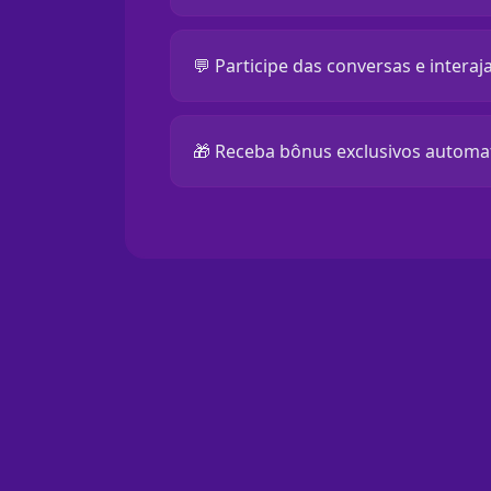
💬 Participe das conversas e interaj
🎁 Receba bônus exclusivos autom