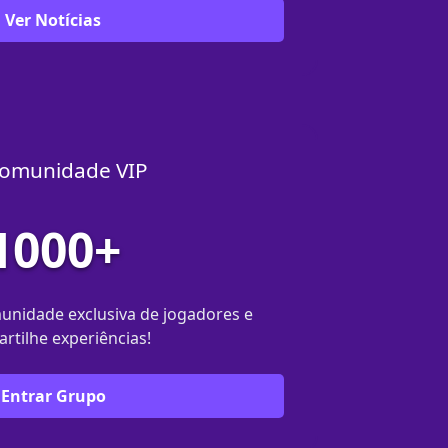
Ver Notícias
Comunidade VIP
1000+
unidade exclusiva de jogadores e
rtilhe experiências!
Entrar Grupo