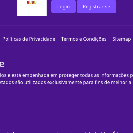
Login
Registrar-se
Políticas de Privacidade
Termos e Condições
Sitemap
de
ários e está empenhada em proteger todas as informações p
tados são utilizados exclusivamente para fins de melhoria