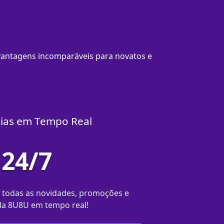
vantagens incomparáveis para novatos e
cias em Tempo Real
24/7
e todas as novidades, promoções e
da 8U8U em tempo real!