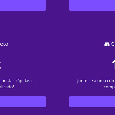
reto
👥 
t
espostas rápidas e
Junte-se a uma com
lizado!
compa
e