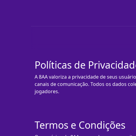
Políticas de Privacida
A 8AA valoriza a privacidade de seus usuár
canais de comunicação. Todos os dados cole
jogadores.
Termos e Condições