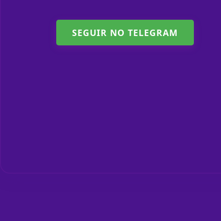
SEGUIR NO TELEGRAM