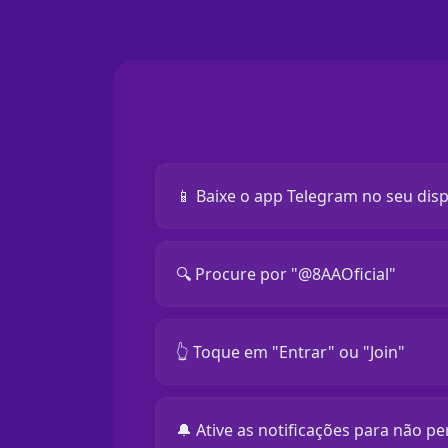
📱 Baixe o app Telegram no seu disp
🔍 Procure por "@8AAOficial"
👆 Toque em "Entrar" ou "Join"
🔔 Ative as notificações para não p