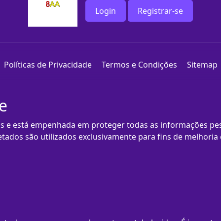
Login
Registrar-se
Políticas de Privacidade
Termos e Condições
Sitemap
de
ios e está empenhada em proteger todas as informações pe
tados são utilizados exclusivamente para fins de melhoria