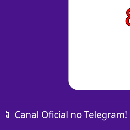
📱 Canal Oficial no Telegram!