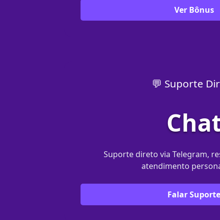
Ver Bônus
💬 Suporte Di
Cha
Suporte direto via Telegram, r
atendimento persona
Falar Suport