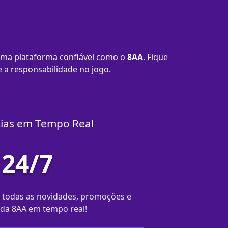
 uma plataforma confiável como o
8AA
. Fique
e a responsabilidade no jogo.
cias em Tempo Real
24/7
e todas as novidades, promoções e
 da 8AA em tempo real!