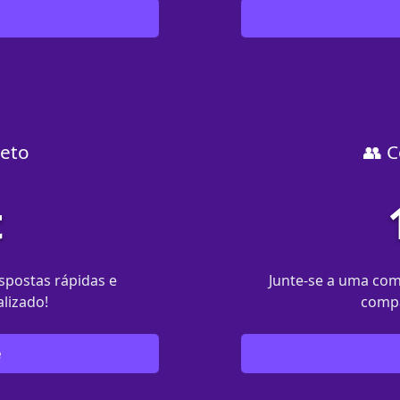
reto
👥 
t
espostas rápidas e
Junte-se a uma com
lizado!
compa
e