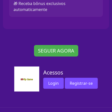
🎁 Receba bônus exclusivos
automaticamente
SEGUIR AGORA
Acessos
Login
Registrar-se