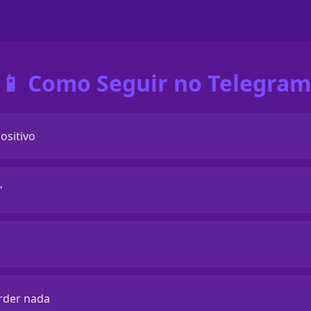
📱 Como Seguir no Telegram
ositivo
"
erder nada