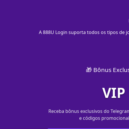
A 888U Login suporta todos os tipos de jo
🎁 Bônus Exclu
VIP
Receba bônus exclusivos do Telegra
e códigos promocionai