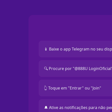
📱 Baixe o app Telegram no seu disp
🔍 Procure por "@888U LoginOficial
👆 Toque em "Entrar" ou "Join"
🔔 Ative as notificações para não p