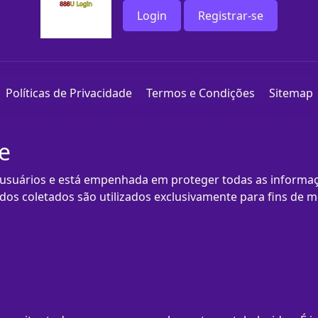
Login
Registrar-se
Políticas de Privacidade
Termos e Condições
Sitemap
de
s usuários e está empenhada em proteger todas as informa
os coletados são utilizados exclusivamente para fins de m