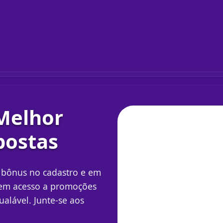
 Melhor
postas
 bônus no cadastro e em
tem acesso a promoções
ualável. Junte-se aos