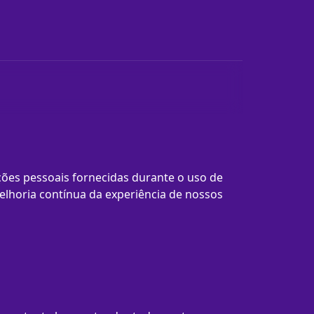
ções pessoais fornecidas durante o uso de
elhoria contínua da experiência de nossos