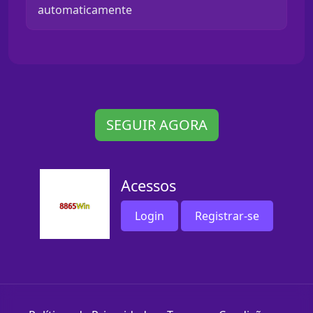
automaticamente
SEGUIR AGORA
Acessos
Login
Registrar-se