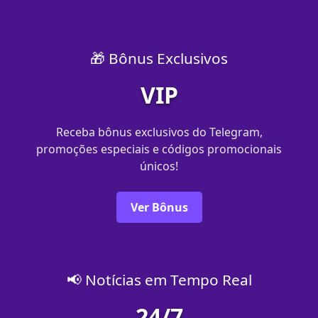
🎁 Bônus Exclusivos
VIP
Receba bônus exclusivos do Telegram,
promoções especiais e códigos promocionais
únicos!
Ver Bônus
📢 Notícias em Tempo Real
24/7