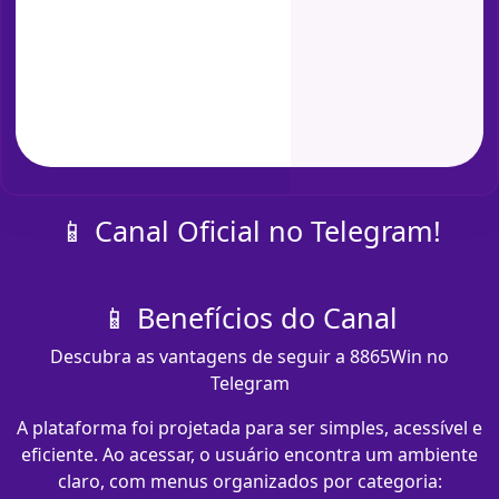
📱 Canal Oficial no Telegram!
📱 Benefícios do Canal
Descubra as vantagens de seguir a 8865Win no
Telegram
A plataforma foi projetada para ser simples, acessível e
eficiente. Ao acessar, o usuário encontra um ambiente
claro, com menus organizados por categoria: