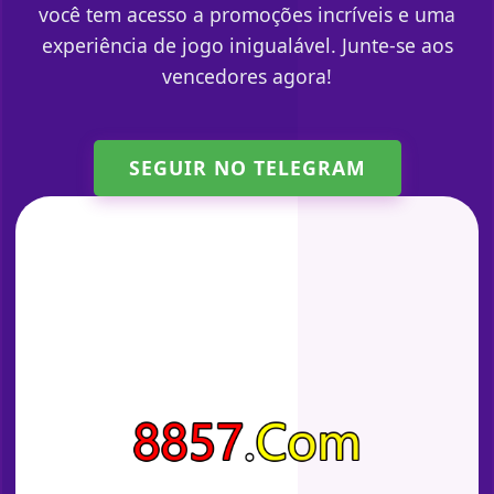
você tem acesso a promoções incríveis e uma
experiência de jogo inigualável. Junte-se aos
vencedores agora!
SEGUIR NO TELEGRAM