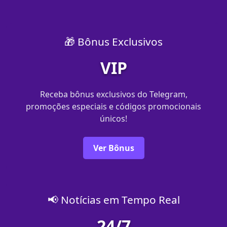
🎁 Bônus Exclusivos
VIP
Receba bônus exclusivos do Telegram,
promoções especiais e códigos promocionais
únicos!
Ver Bônus
📢 Notícias em Tempo Real
24/7