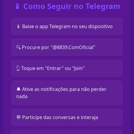
📱 Como Seguir no Telegram
📱 Baixe o app Telegram no seu dispositivo
🔍 Procure por "@8839.ComOficial"
👆 Toque em "Entrar" ou "Join"
🔔 Ative as notificações para não perder
nada
💬 Participe das conversas e interaja