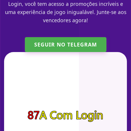
Login, você tem acesso a promoções incríveis e
uma experiência de jogo inigualável. Junte-se aos
vencedores agora!
SEGUIR NO TELEGRAM