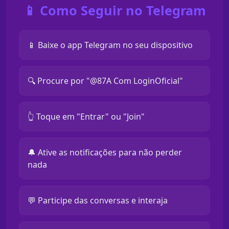
📱 Como Seguir no Telegram
📱 Baixe o app Telegram no seu dispositivo
🔍 Procure por "@87A Com LoginOficial"
👆 Toque em "Entrar" ou "Join"
🔔 Ative as notificações para não perder
nada
💬 Participe das conversas e interaja