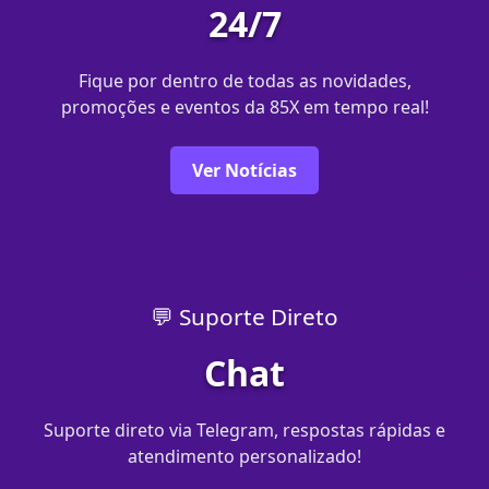
24/7
Fique por dentro de todas as novidades,
promoções e eventos da 85X em tempo real!
Ver Notícias
💬 Suporte Direto
Chat
Suporte direto via Telegram, respostas rápidas e
atendimento personalizado!