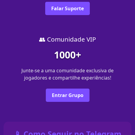
Falar Suporte
👥 Comunidade VIP
1000+
Junte-se a uma comunidade exclusiva de
jogadores e compartilhe experiências!
Entrar Grupo
📱 Como Seguir no Telegram