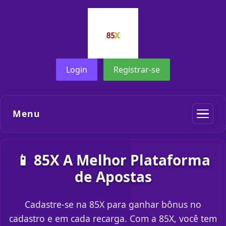
Login
Registrar-se
Menu
📱 85X A Melhor Plataforma
de Apostas
Cadastre-se na 85X para ganhar bônus no
cadastro e em cada recarga. Com a 85X, você tem