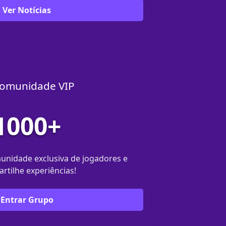
Ver Notícias
Comunidade VIP
1000+
unidade exclusiva de jogadores e
rtilhe experiências!
Entrar Grupo