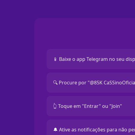
📱 Baixe o app Telegram no seu disp
🔍 Procure por "@85K CaSSinoOficia
👆 Toque em "Entrar" ou "Join"
🔔 Ative as notificações para não p