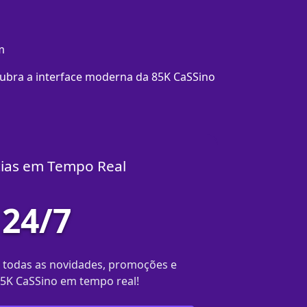
m
cubra a interface moderna da 85K CaSSino
cias em Tempo Real
24/7
e todas as novidades, promoções e
85K CaSSino em tempo real!