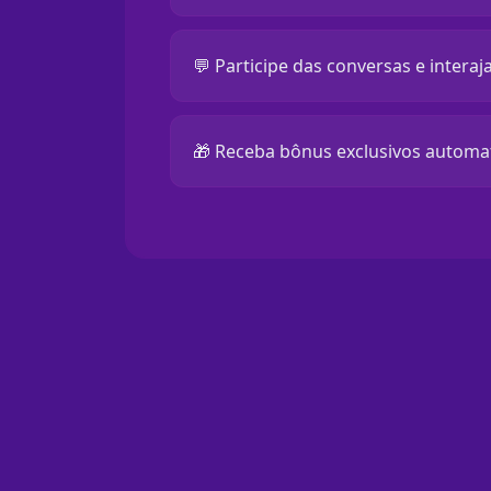
💬 Participe das conversas e interaj
🎁 Receba bônus exclusivos autom