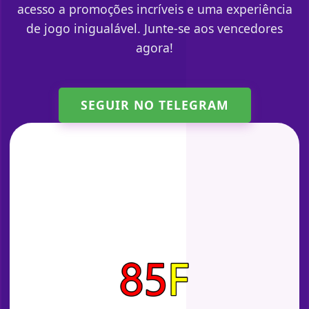
acesso a promoções incríveis e uma experiência
de jogo inigualável. Junte-se aos vencedores
agora!
SEGUIR NO TELEGRAM