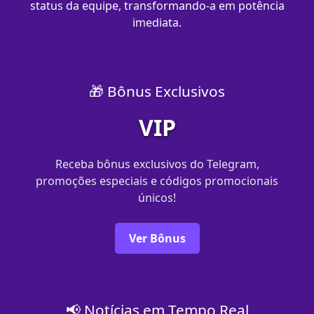
status da equipe, transformando-a em potência
imediata.
🎁 Bônus Exclusivos
VIP
Receba bônus exclusivos do Telegram,
promoções especiais e códigos promocionais
únicos!
Ver Bônus
📢 Notícias em Tempo Real