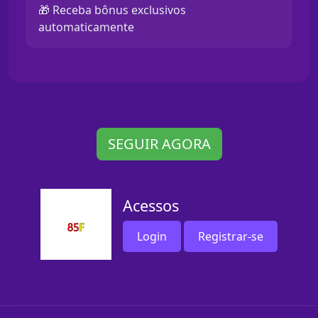
🎁 Receba bônus exclusivos
automaticamente
SEGUIR AGORA
Acessos
Login
Registrar-se