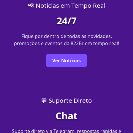
📢 Notícias em Tempo Real
24/7
Fique por dentro de todas as novidades,
promoções e eventos da 822Br em tempo real!
Ver Notícias
💬 Suporte Direto
Chat
Suporte direto via Telegram, respostas rápidas e