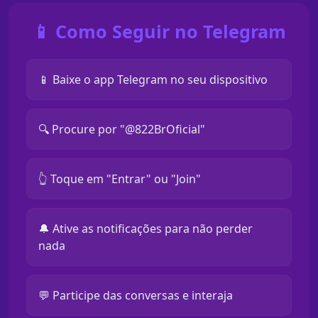
📱 Como Seguir no Telegram
📱 Baixe o app Telegram no seu dispositivo
🔍 Procure por "@822BrOficial"
👆 Toque em "Entrar" ou "Join"
🔔 Ative as notificações para não perder
nada
💬 Participe das conversas e interaja