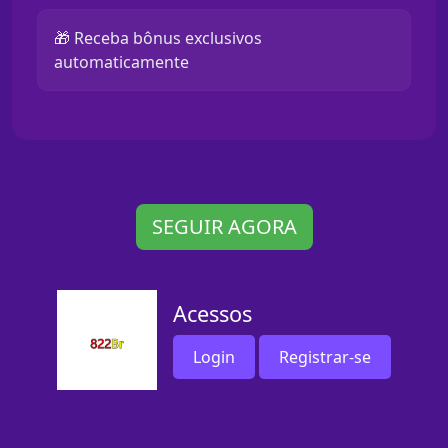
🎁 Receba bônus exclusivos
automaticamente
SEGUIR AGORA
Acessos
Login
Registrar-se