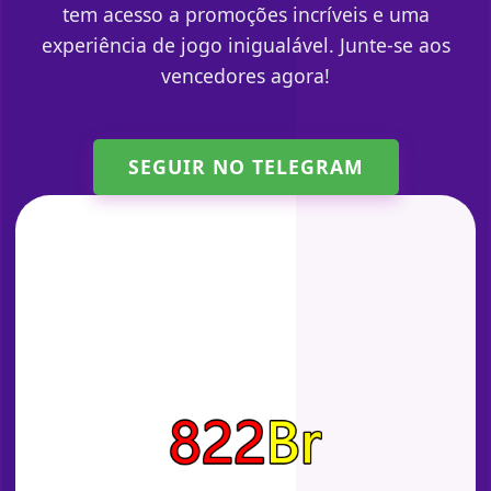
tem acesso a promoções incríveis e uma
experiência de jogo inigualável. Junte-se aos
vencedores agora!
SEGUIR NO TELEGRAM