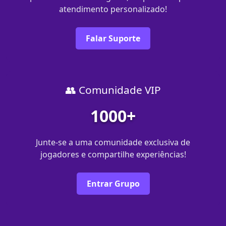
atendimento personalizado!
Falar Suporte
👥 Comunidade VIP
1000+
Junte-se a uma comunidade exclusiva de
jogadores e compartilhe experiências!
Entrar Grupo