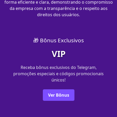
forma eficiente e clara, demonstrando o compromisso
da empresa com a transparência e o respeito aos
direitos dos usuários.
🎁 Bônus Exclusivos
VIP
Receba bônus exclusivos do Telegram,
promoções especiais e códigos promocionais
únicos!
Ver Bônus