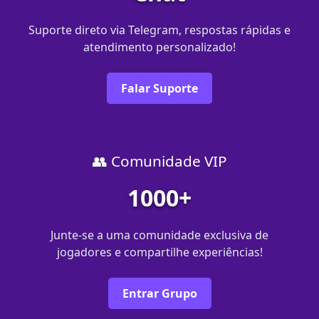
Suporte direto via Telegram, respostas rápidas e
atendimento personalizado!
Falar Suporte
👥 Comunidade VIP
1000+
Junte-se a uma comunidade exclusiva de
jogadores e compartilhe experiências!
Entrar Grupo