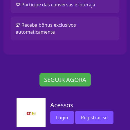
💬 Participe das conversas e interaja
🎁 Receba bônus exclusivos
automaticamente
SEGUIR AGORA
Acessos
Login
Registrar-se