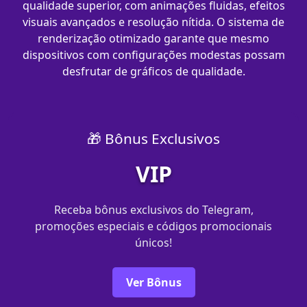
qualidade superior, com animações fluidas, efeitos
visuais avançados e resolução nítida. O sistema de
renderização otimizado garante que mesmo
dispositivos com configurações modestas possam
desfrutar de gráficos de qualidade.
🎁 Bônus Exclusivos
VIP
Receba bônus exclusivos do Telegram,
promoções especiais e códigos promocionais
únicos!
Ver Bônus