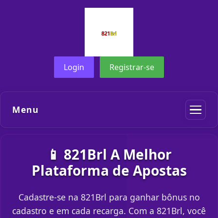
Login
Registrar-se
Menu
📱 821Brl A Melhor
Plataforma de Apostas
Cadastre-se na 821Brl para ganhar bônus no
cadastro e em cada recarga. Com a 821Brl, você