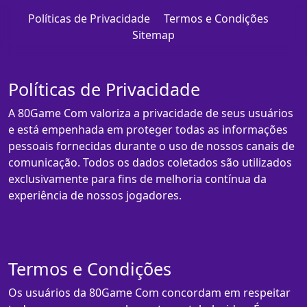
Políticas de Privacidade
Termos e Condições
Sitemap
Políticas de Privacidade
A 80Game Com valoriza a privacidade de seus usuários
e está empenhada em proteger todas as informações
pessoais fornecidas durante o uso de nossos canais de
comunicação. Todos os dados coletados são utilizados
exclusivamente para fins de melhoria contínua da
experiência de nossos jogadores.
Termos e Condições
Os usuários da 80Game Com concordam em respeitar