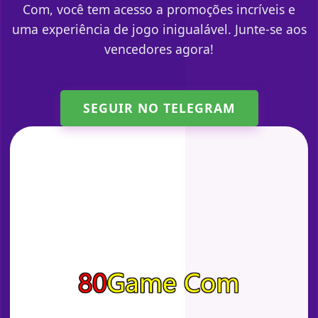
Com, você tem acesso a promoções incríveis e
uma experiência de jogo inigualável. Junte-se aos
vencedores agora!
SEGUIR NO TELEGRAM