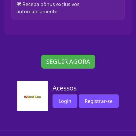
🎁 Receba bônus exclusivos
automaticamente
SEGUIR AGORA
Acessos
Login
Registrar-se