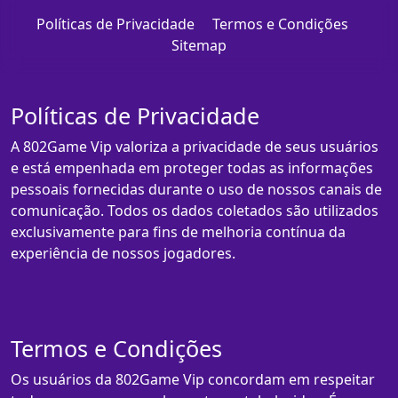
Políticas de Privacidade
Termos e Condições
Sitemap
Políticas de Privacidade
A 802Game Vip valoriza a privacidade de seus usuários
e está empenhada em proteger todas as informações
pessoais fornecidas durante o uso de nossos canais de
comunicação. Todos os dados coletados são utilizados
exclusivamente para fins de melhoria contínua da
experiência de nossos jogadores.
Termos e Condições
Os usuários da 802Game Vip concordam em respeitar