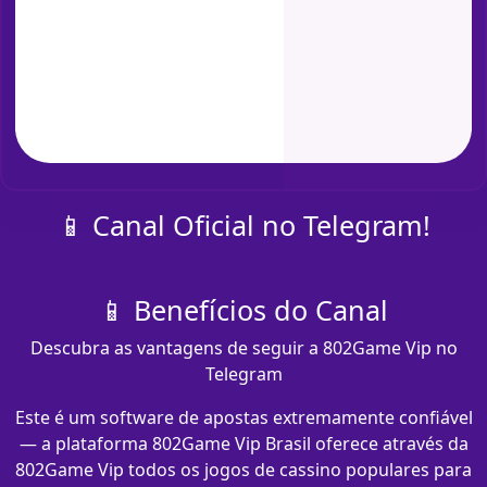
📱 Canal Oficial no Telegram!
📱 Benefícios do Canal
Descubra as vantagens de seguir a 802Game Vip no
Telegram
Este é um software de apostas extremamente confiável
— a plataforma 802Game Vip Brasil oferece através da
802Game Vip todos os jogos de cassino populares para