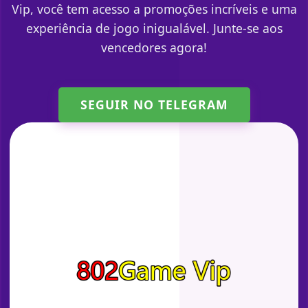
Vip, você tem acesso a promoções incríveis e uma
experiência de jogo inigualável. Junte-se aos
vencedores agora!
SEGUIR NO TELEGRAM