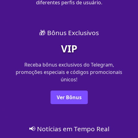
diferentes perfis de usuário.
🎁 Bônus Exclusivos
VIP
Receba bônus exclusivos do Telegram,
promoções especiais e códigos promocionais
únicos!
Ver Bônus
📢 Notícias em Tempo Real