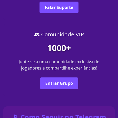
Falar Suporte
👥 Comunidade VIP
1000+
Junte-se a uma comunidade exclusiva de
jogadores e compartilhe experiências!
Entrar Grupo
📱 Como Seguir no Telegram