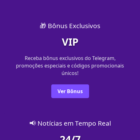
🎁 Bônus Exclusivos
VIP
Receba bônus exclusivos do Telegram,
promoções especiais e códigos promocionais
únicos!
Ver Bônus
📢 Notícias em Tempo Real
24/7