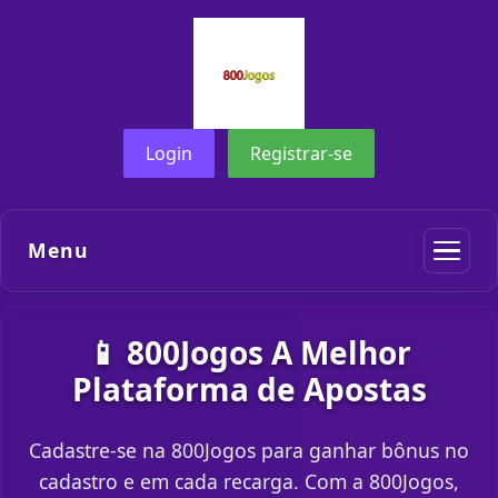
Login
Registrar-se
Menu
📱 800Jogos A Melhor
Plataforma de Apostas
Cadastre-se na 800Jogos para ganhar bônus no
cadastro e em cada recarga. Com a 800Jogos,