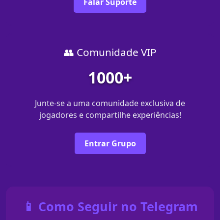
Falar Suporte
👥 Comunidade VIP
1000+
Junte-se a uma comunidade exclusiva de
jogadores e compartilhe experiências!
Entrar Grupo
📱 Como Seguir no Telegram