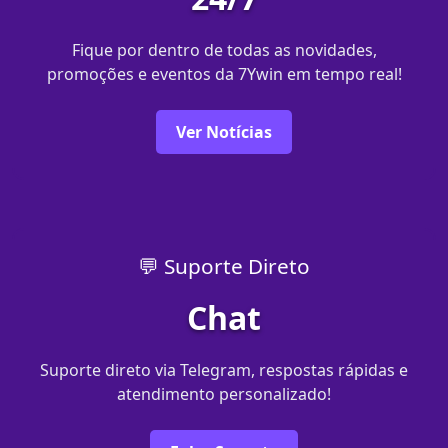
Fique por dentro de todas as novidades,
promoções e eventos da 7Ywin em tempo real!
Ver Notícias
💬 Suporte Direto
Chat
Suporte direto via Telegram, respostas rápidas e
atendimento personalizado!