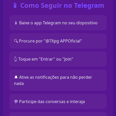
📱 Como Seguir no Telegram
📱 Baixe o app Telegram no seu dispositivo
🔍 Procure por "@7Xpg APPOficial"
👆 Toque em "Entrar" ou "Join"
🔔 Ative as notificações para não perder
nada
💬 Participe das conversas e interaja