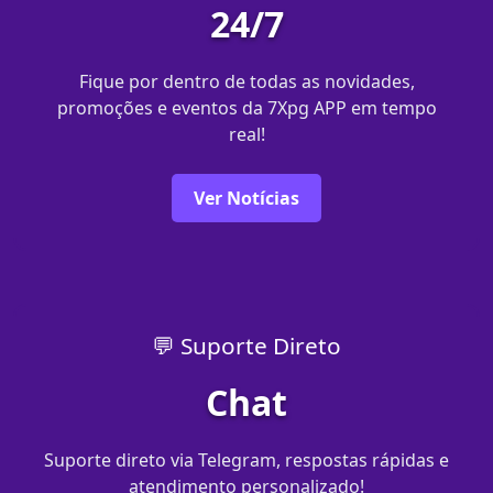
24/7
Fique por dentro de todas as novidades,
promoções e eventos da 7Xpg APP em tempo
real!
Ver Notícias
💬 Suporte Direto
Chat
Suporte direto via Telegram, respostas rápidas e
atendimento personalizado!