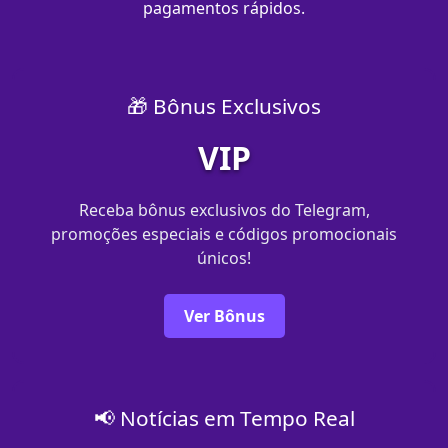
pagamentos rápidos.
🎁 Bônus Exclusivos
VIP
Receba bônus exclusivos do Telegram,
promoções especiais e códigos promocionais
únicos!
Ver Bônus
📢 Notícias em Tempo Real