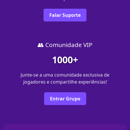
Falar Suporte
👥 Comunidade VIP
1000+
Junte-se a uma comunidade exclusiva de
jogadores e compartilhe experiências!
Entrar Grupo