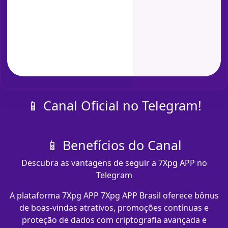
📱 Canal Oficial no Telegram!
📱 Benefícios do Canal
Descubra as vantagens de seguir a 7Xpg APP no
Telegram
A plataforma 7Xpg APP 7Xpg APP Brasil oferece bônus
de boas-vindas atrativos, promoções contínuas e
proteção de dados com criptografia avançada e