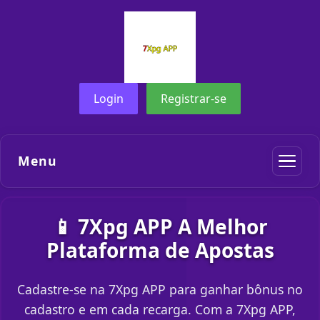
Login
Registrar-se
Menu
📱 7Xpg APP A Melhor
Plataforma de Apostas
Cadastre-se na 7Xpg APP para ganhar bônus no
cadastro e em cada recarga. Com a 7Xpg APP,