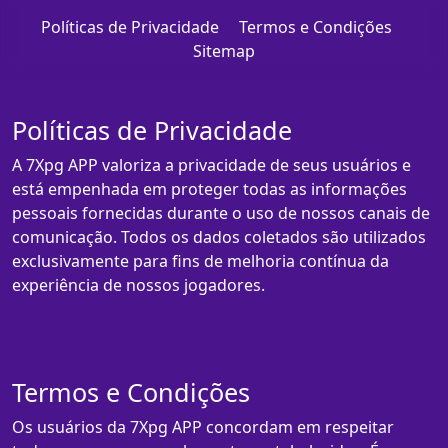
Políticas de Privacidade
Termos e Condições
Sitemap
Políticas de Privacidade
A 7Xpg APP valoriza a privacidade de seus usuários e
está empenhada em proteger todas as informações
pessoais fornecidas durante o uso de nossos canais de
comunicação. Todos os dados coletados são utilizados
exclusivamente para fins de melhoria contínua da
experiência de nossos jogadores.
Termos e Condições
Os usuários da 7Xpg APP concordam em respeitar