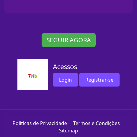
SEGUIR AGORA
Acessos
Login
Registrar-se
Políticas de Privacidade
Termos e Condições
Sitemap