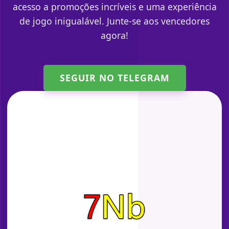
acesso a promoções incríveis e uma experiência
de jogo inigualável. Junte-se aos vencedores
agora!
SEGUIR NO TELEGRAM