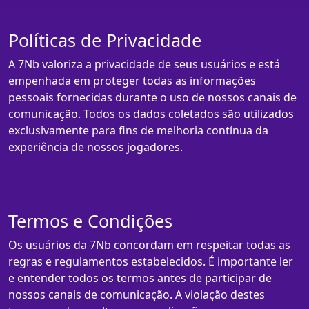
Políticas de Privacidade
A 7Nb valoriza a privacidade de seus usuários e está
empenhada em proteger todas as informações
pessoais fornecidas durante o uso de nossos canais de
comunicação. Todos os dados coletados são utilizados
exclusivamente para fins de melhoria contínua da
experiência de nossos jogadores.
Termos e Condições
Os usuários da 7Nb concordam em respeitar todas as
regras e regulamentos estabelecidos. É importante ler
e entender todos os termos antes de participar de
nossos canais de comunicação. A violação destes