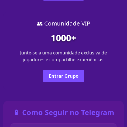
👥 Comunidade VIP
1000+
Junte-se a uma comunidade exclusiva de
jogadores e compartilhe experiências!
Entrar Grupo
📱 Como Seguir no Telegram