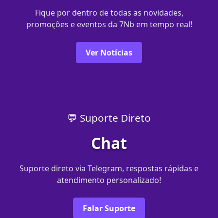
Fique por dentro de todas as novidades,
promoções e eventos da 7Nb em tempo real!
Ver Notícias
💬 Suporte Direto
Chat
Suporte direto via Telegram, respostas rápidas e
atendimento personalizado!
Falar Suporte