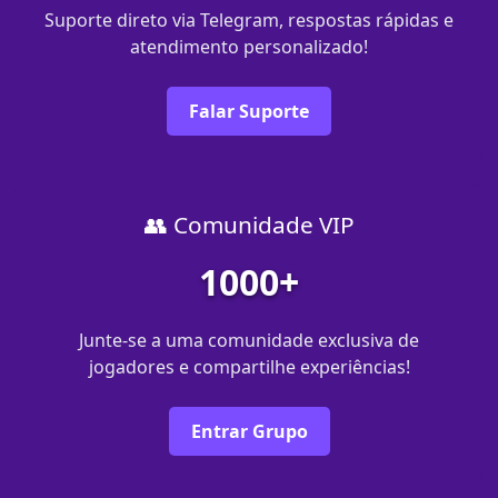
Suporte direto via Telegram, respostas rápidas e
atendimento personalizado!
Falar Suporte
👥 Comunidade VIP
1000+
Junte-se a uma comunidade exclusiva de
jogadores e compartilhe experiências!
Entrar Grupo