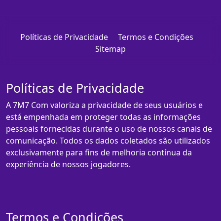
Políticas de Privacidade
Termos e Condições
Sitemap
Políticas de Privacidade
A 7M7 Com valoriza a privacidade de seus usuários e
está empenhada em proteger todas as informações
pessoais fornecidas durante o uso de nossos canais de
comunicação. Todos os dados coletados são utilizados
exclusivamente para fins de melhoria contínua da
experiência de nossos jogadores.
Termos e Condições