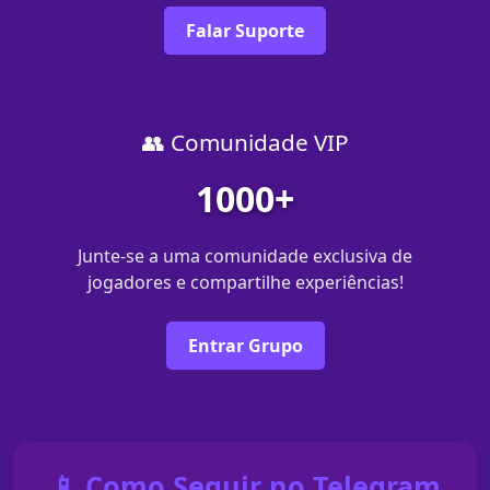
Falar Suporte
👥 Comunidade VIP
1000+
Junte-se a uma comunidade exclusiva de
jogadores e compartilhe experiências!
Entrar Grupo
📱 Como Seguir no Telegram