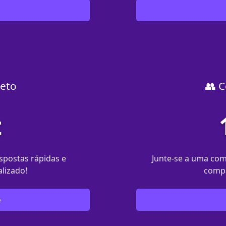
reto
👥 
t
espostas rápidas e
Junte-se a uma com
lizado!
compa
e