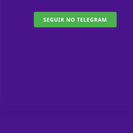
SEGUIR NO TELEGRAM