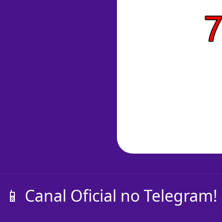
📱 Canal Oficial no Telegram!