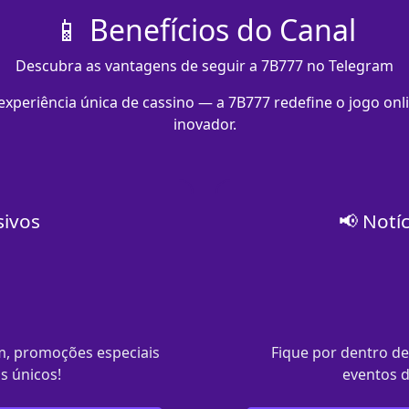
📱 Benefícios do Canal
Descubra as vantagens de seguir a 7B777 no Telegram
xperiência única de cassino — a 7B777 redefine o jogo onl
inovador.
sivos
📢 Notí
m, promoções especiais
Fique por dentro d
s únicos!
eventos 