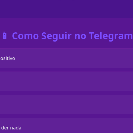
📱 Como Seguir no Telegram
ositivo
erder nada