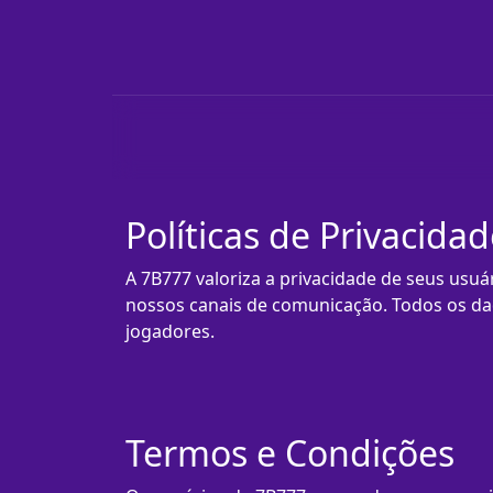
Políticas de Privacida
A 7B777 valoriza a privacidade de seus usu
nossos canais de comunicação. Todos os dad
jogadores.
Termos e Condições