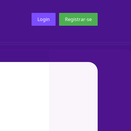
Login
Registrar-se