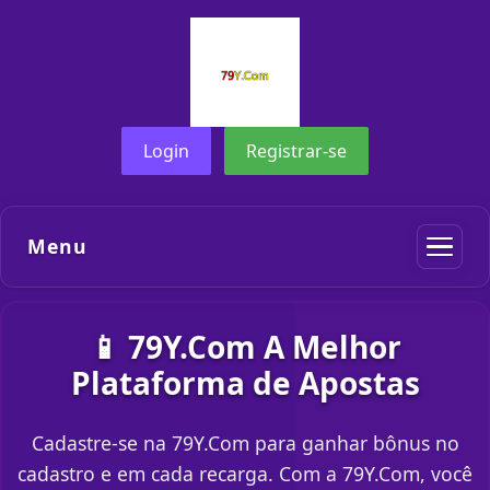
Login
Registrar-se
Menu
📱 79Y.Com A Melhor
Plataforma de Apostas
Cadastre-se na 79Y.Com para ganhar bônus no
cadastro e em cada recarga. Com a 79Y.Com, você