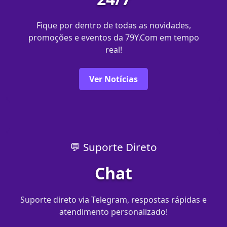
Fique por dentro de todas as novidades,
promoções e eventos da 79Y.Com em tempo
real!
Ver Notícias
💬 Suporte Direto
Chat
Suporte direto via Telegram, respostas rápidas e
atendimento personalizado!