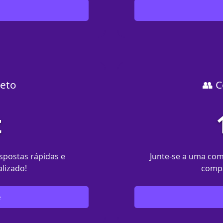
reto
👥 
t
espostas rápidas e
Junte-se a uma com
lizado!
compa
e