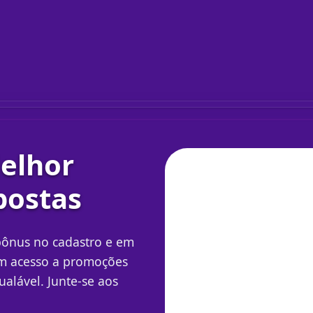
elhor
postas
bônus no cadastro e em
em acesso a promoções
ualável. Junte-se aos