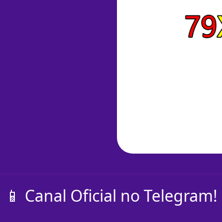
📱 Canal Oficial no Telegram!