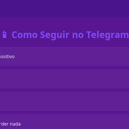
📱 Como Seguir no Telegram
ositivo
erder nada