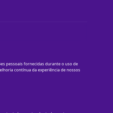
es pessoais fornecidas durante o uso de
elhoria contínua da experiência de nossos