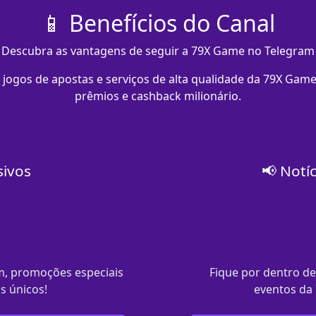
📱 Benefícios do Canal
Descubra as vantagens de seguir a 79X Game no Telegram
gos de apostas e serviços de alta qualidade da 79X Game Br
prêmios e cashback milionário.
sivos
📢 Notí
m, promoções especiais
Fique por dentro d
s únicos!
eventos da