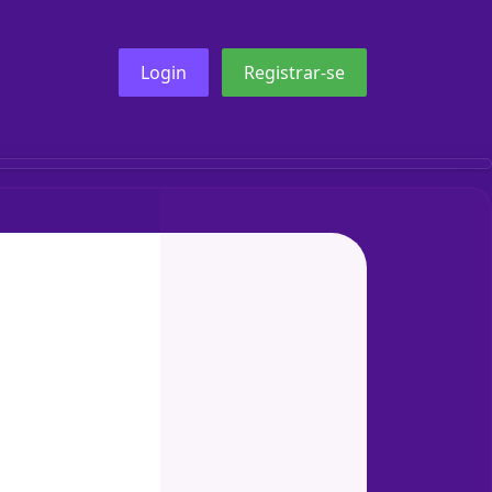
Login
Registrar-se