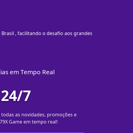
asil , facilitando o desafio aos grandes
cias em Tempo Real
24/7
e todas as novidades, promoções e
 79X Game em tempo real!