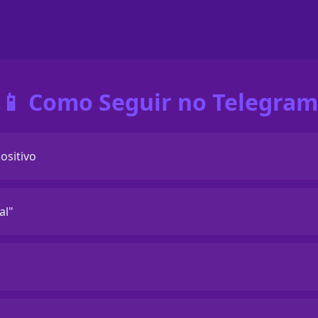
📱 Como Seguir no Telegram
ositivo
al"