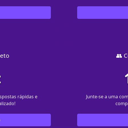
reto
👥 
t
espostas rápidas e
Junte-se a uma com
lizado!
compa
e