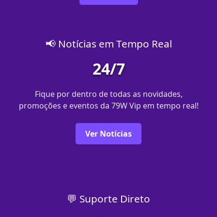
📢 Notícias em Tempo Real
24/7
Fique por dentro de todas as novidades,
promoções e eventos da 79W Vip em tempo real!
Ver Notícias
💬 Suporte Direto