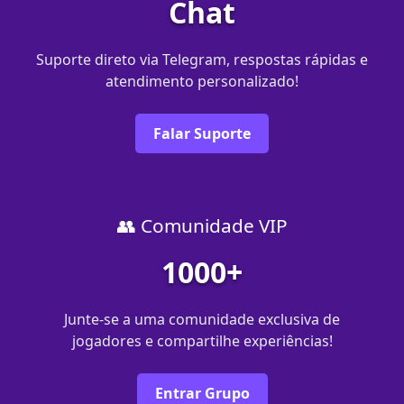
Chat
Suporte direto via Telegram, respostas rápidas e
atendimento personalizado!
Falar Suporte
👥 Comunidade VIP
1000+
Junte-se a uma comunidade exclusiva de
jogadores e compartilhe experiências!
Entrar Grupo