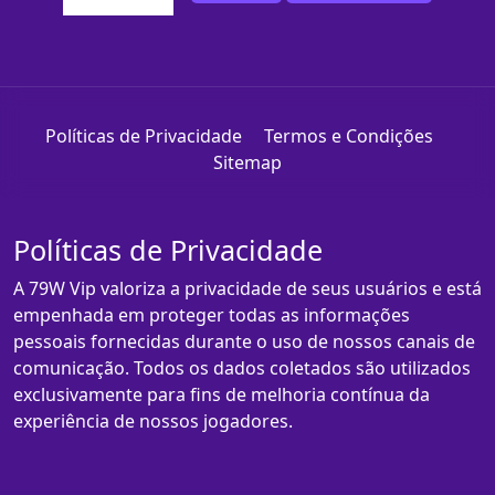
Políticas de Privacidade
Termos e Condições
Sitemap
Políticas de Privacidade
A 79W Vip valoriza a privacidade de seus usuários e está
empenhada em proteger todas as informações
pessoais fornecidas durante o uso de nossos canais de
comunicação. Todos os dados coletados são utilizados
exclusivamente para fins de melhoria contínua da
experiência de nossos jogadores.