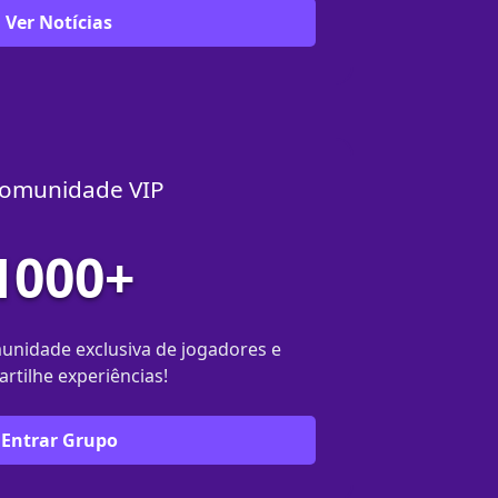
Ver Notícias
Comunidade VIP
1000+
unidade exclusiva de jogadores e
rtilhe experiências!
Entrar Grupo