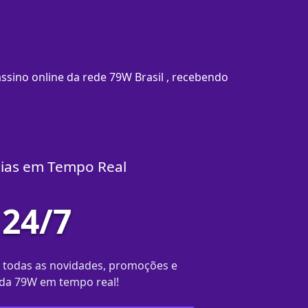
sino online da rede 79W Brasil , recebendo
cias em Tempo Real
24/7
e todas as novidades, promoções e
da 79W em tempo real!