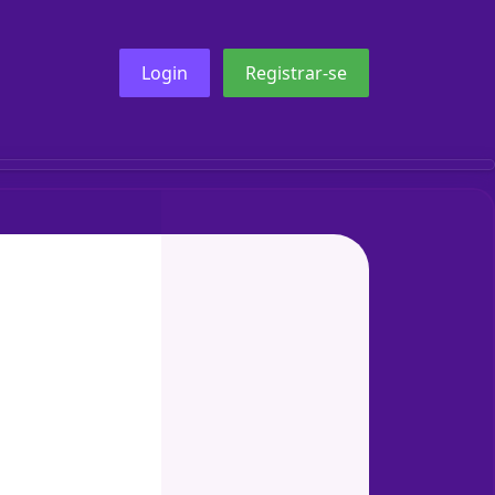
Login
Registrar-se