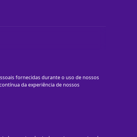
ssoais fornecidas durante o uso de nossos
 contínua da experiência de nossos