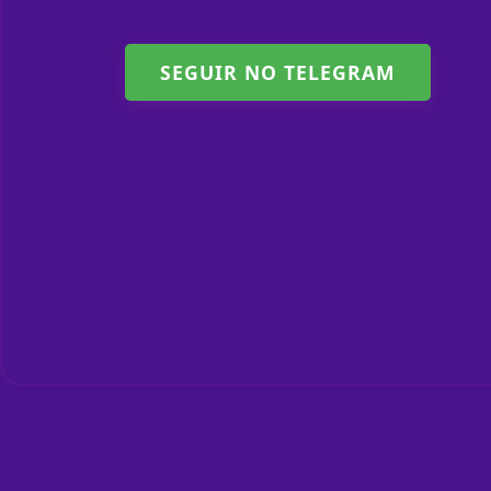
SEGUIR NO TELEGRAM