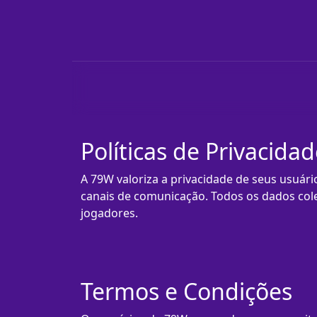
Políticas de Privacida
A 79W valoriza a privacidade de seus usuá
canais de comunicação. Todos os dados cole
jogadores.
Termos e Condições