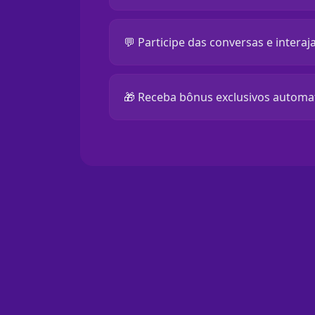
💬 Participe das conversas e interaj
🎁 Receba bônus exclusivos autom