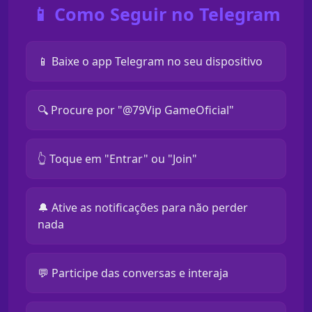
📱 Como Seguir no Telegram
📱 Baixe o app Telegram no seu dispositivo
🔍 Procure por "@79Vip GameOficial"
👆 Toque em "Entrar" ou "Join"
🔔 Ative as notificações para não perder
nada
💬 Participe das conversas e interaja