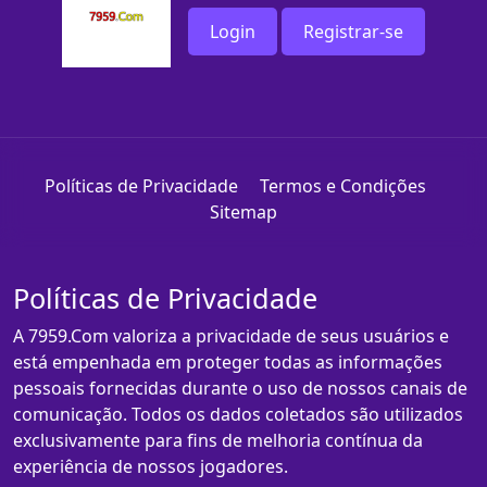
Login
Registrar-se
Políticas de Privacidade
Termos e Condições
Sitemap
Políticas de Privacidade
A 7959.Com valoriza a privacidade de seus usuários e
está empenhada em proteger todas as informações
pessoais fornecidas durante o uso de nossos canais de
comunicação. Todos os dados coletados são utilizados
exclusivamente para fins de melhoria contínua da
experiência de nossos jogadores.