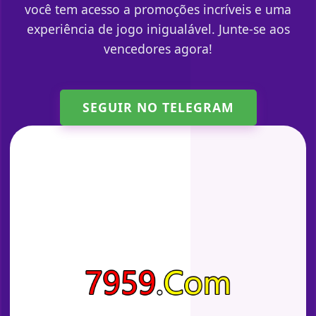
você tem acesso a promoções incríveis e uma
experiência de jogo inigualável. Junte-se aos
vencedores agora!
SEGUIR NO TELEGRAM