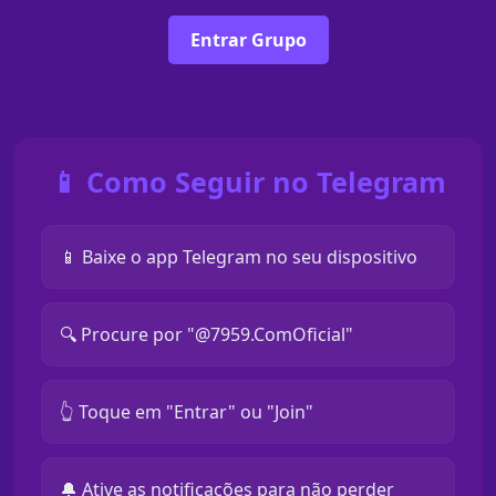
Entrar Grupo
📱 Como Seguir no Telegram
📱 Baixe o app Telegram no seu dispositivo
🔍 Procure por "@7959.ComOficial"
👆 Toque em "Entrar" ou "Join"
🔔 Ative as notificações para não perder