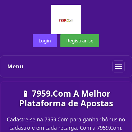
Login
Registrar-se
Menu
📱 7959.Com A Melhor
Plataforma de Apostas
Cadastre-se na 7959.Com para ganhar bônus no
cadastro e em cada recarga. Com a 7959.Com,