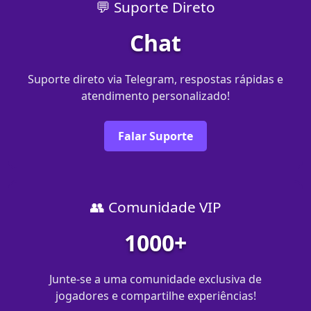
💬 Suporte Direto
Chat
Suporte direto via Telegram, respostas rápidas e
atendimento personalizado!
Falar Suporte
👥 Comunidade VIP
1000+
Junte-se a uma comunidade exclusiva de
jogadores e compartilhe experiências!