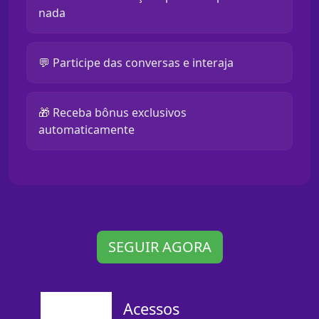
nada
💬 Participe das conversas e interaja
🎁 Receba bônus exclusivos
automaticamente
SEGUIR AGORA
Acessos