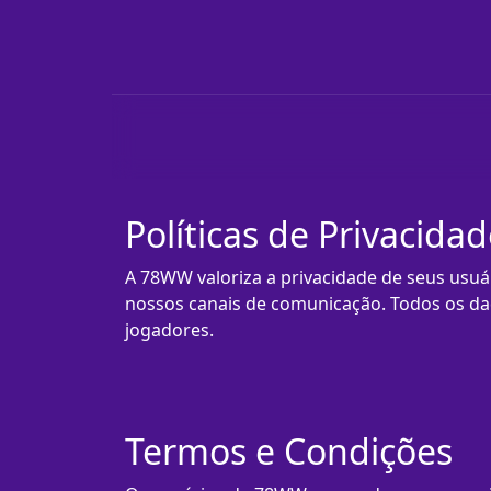
Políticas de Privacida
A 78WW valoriza a privacidade de seus usu
nossos canais de comunicação. Todos os dad
jogadores.
Termos e Condições