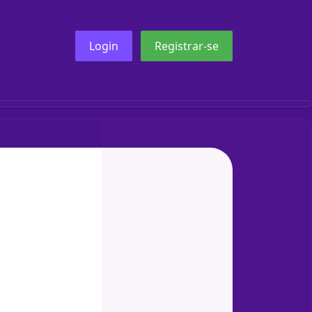
Login
Registrar-se