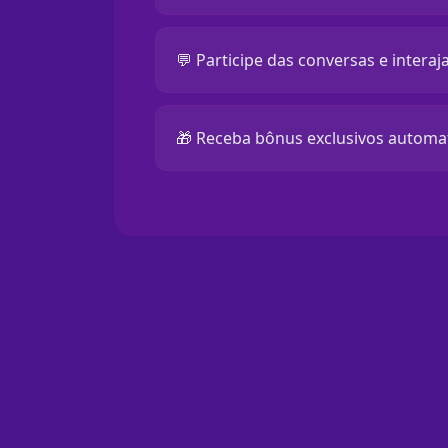
💬 Participe das conversas e interaj
🎁 Receba bônus exclusivos autom