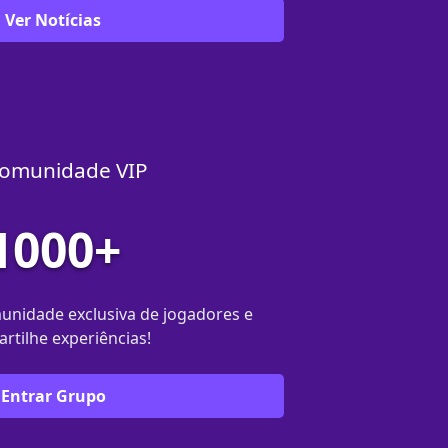
Ver Notícias
Comunidade VIP
1000+
unidade exclusiva de jogadores e
rtilhe experiências!
Entrar Grupo