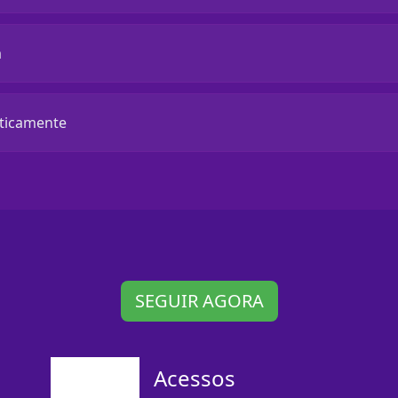
a
aticamente
SEGUIR AGORA
Acessos