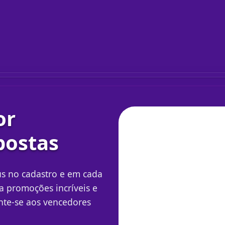
or
postas
s no cadastro e em cada
a promoções incríveis e
unte-se aos vencedores