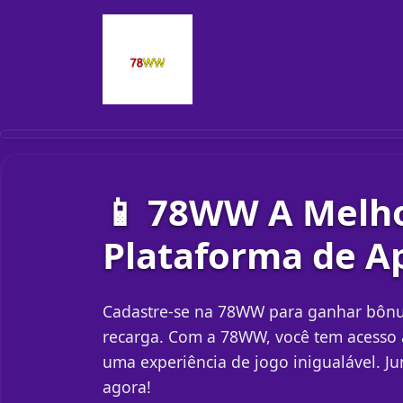
📱 78WW A Melh
Plataforma de A
Cadastre-se na 78WW para ganhar bônu
recarga. Com a 78WW, você tem acesso 
uma experiência de jogo inigualável. J
agora!