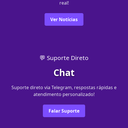
real!
Ver Notícias
💬 Suporte Direto
Chat
Suporte direto via Telegram, respostas rápidas e
atendimento personalizado!
Falar Suporte