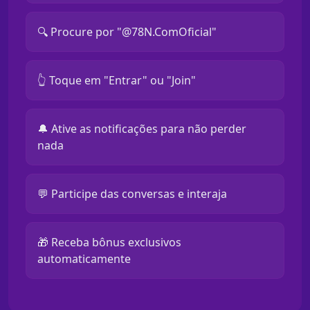
🔍 Procure por "@78N.ComOficial"
👆 Toque em "Entrar" ou "Join"
🔔 Ative as notificações para não perder
nada
💬 Participe das conversas e interaja
🎁 Receba bônus exclusivos
automaticamente