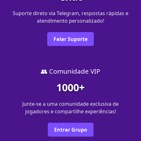
Suporte direto via Telegram, respostas rápidas e
atendimento personalizado!
Falar Suporte
👥 Comunidade VIP
1000+
Junte-se a uma comunidade exclusiva de
jogadores e compartilhe experiências!
Entrar Grupo