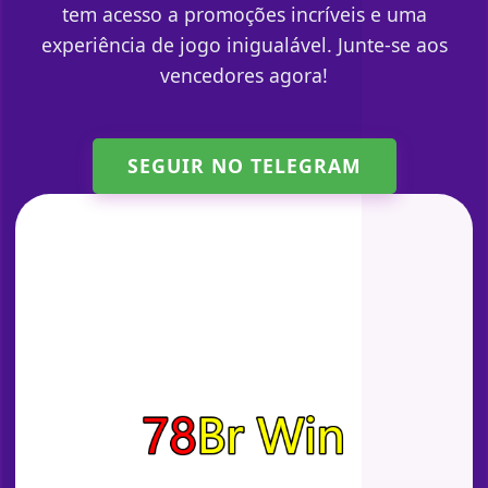
tem acesso a promoções incríveis e uma
experiência de jogo inigualável. Junte-se aos
vencedores agora!
SEGUIR NO TELEGRAM