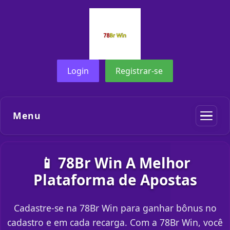
Login
Registrar-se
Menu
📱 78Br Win A Melhor
Plataforma de Apostas
Cadastre-se na 78Br Win para ganhar bônus no
cadastro e em cada recarga. Com a 78Br Win, você