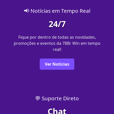
📢 Notícias em Tempo Real
24/7
Fique por dentro de todas as novidades,
promoções e eventos da 78Br Win em tempo
real!
Ver Notícias
💬 Suporte Direto
Chat