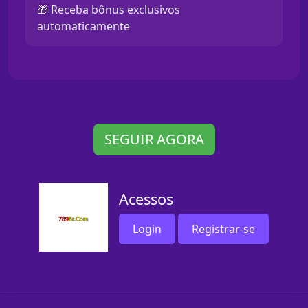
🎁 Receba bônus exclusivos
automaticamente
SEGUIR AGORA
Acessos
Login
Registrar-se