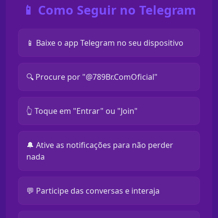
📱 Como Seguir no Telegram
📱 Baixe o app Telegram no seu dispositivo
🔍 Procure por "@789Br.ComOficial"
👆 Toque em "Entrar" ou "Join"
🔔 Ative as notificações para não perder
nada
💬 Participe das conversas e interaja