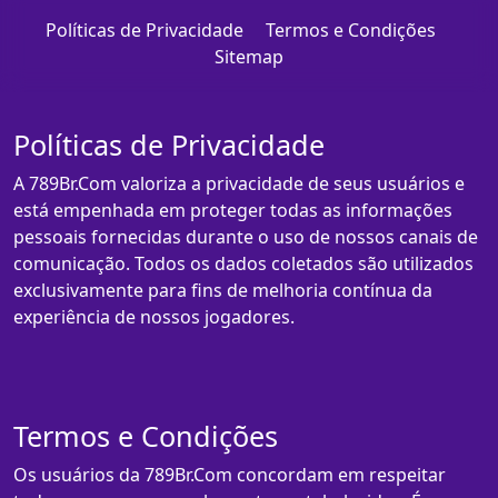
Políticas de Privacidade
Termos e Condições
Sitemap
Políticas de Privacidade
A 789Br.Com valoriza a privacidade de seus usuários e
está empenhada em proteger todas as informações
pessoais fornecidas durante o uso de nossos canais de
comunicação. Todos os dados coletados são utilizados
exclusivamente para fins de melhoria contínua da
experiência de nossos jogadores.
Termos e Condições
Os usuários da 789Br.Com concordam em respeitar