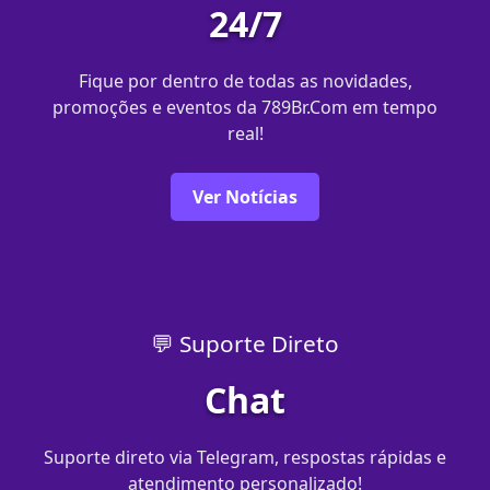
24/7
Fique por dentro de todas as novidades,
promoções e eventos da 789Br.Com em tempo
real!
Ver Notícias
💬 Suporte Direto
Chat
Suporte direto via Telegram, respostas rápidas e
atendimento personalizado!