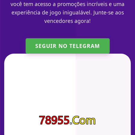
você tem acesso a promoções incríveis e uma
experiência de jogo inigualável. Junte-se aos
vencedores agora!
SEGUIR NO TELEGRAM