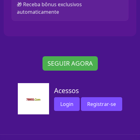
🎁 Receba bônus exclusivos
automaticamente
SEGUIR AGORA
Acessos
Login
Registrar-se