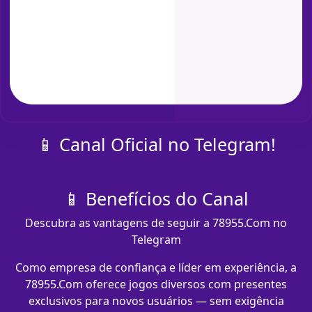
📱 Canal Oficial no Telegram!
📱 Benefícios do Canal
Descubra as vantagens de seguir a 78955.Com no
Telegram
Como empresa de confiança e líder em experiência, a
78955.Com oferece jogos diversos com presentes
exclusivos para novos usuários — sem exigência