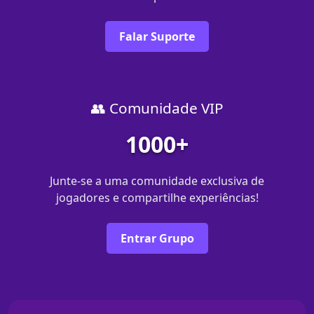
Falar Suporte
👥 Comunidade VIP
1000+
Junte-se a uma comunidade exclusiva de
jogadores e compartilhe experiências!
Entrar Grupo