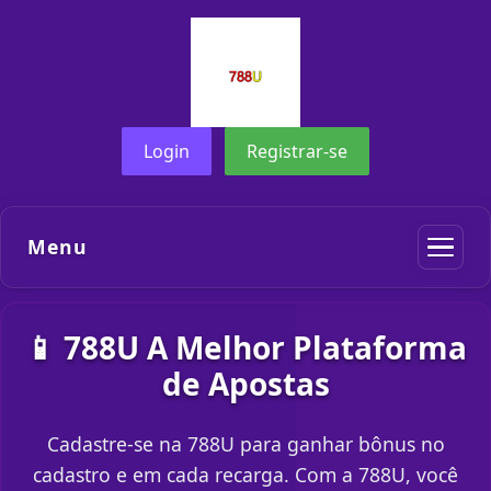
Login
Registrar-se
Menu
📱 788U A Melhor Plataforma
de Apostas
Cadastre-se na 788U para ganhar bônus no
cadastro e em cada recarga. Com a 788U, você