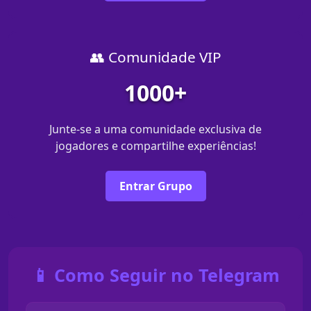
👥 Comunidade VIP
1000+
Junte-se a uma comunidade exclusiva de
jogadores e compartilhe experiências!
Entrar Grupo
📱 Como Seguir no Telegram