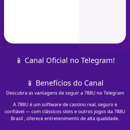
📱 Canal Oficial no Telegram!
📱 Benefícios do Canal
Descubra as vantagens de seguir a 788U no Telegram
A 788U é um software de cassino real, seguro e
confiável — com clássicos slots e outros jogos da 788U
Brasil , oferece entretenimento de alta qualidade.