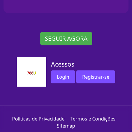
SEGUIR AGORA
Acessos
Login
Registrar-se
Políticas de Privacidade
Termos e Condições
Sitemap