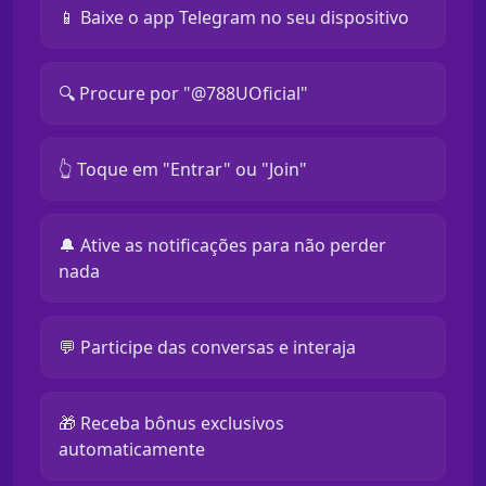
📱 Baixe o app Telegram no seu dispositivo
🔍 Procure por "@788UOficial"
👆 Toque em "Entrar" ou "Join"
🔔 Ative as notificações para não perder
nada
💬 Participe das conversas e interaja
🎁 Receba bônus exclusivos
automaticamente