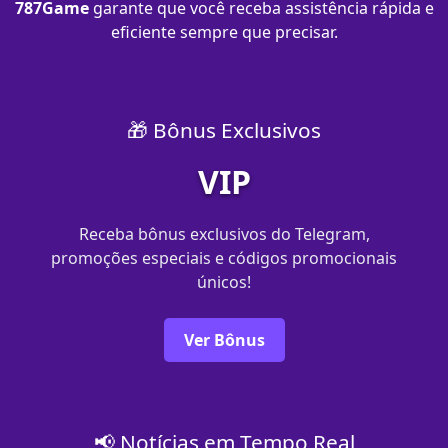
787Game
garante que você receba assistência rápida e
eficiente sempre que precisar.
🎁 Bônus Exclusivos
VIP
Receba bônus exclusivos do Telegram,
promoções especiais e códigos promocionais
únicos!
Ver Bônus
📢 Notícias em Tempo Real