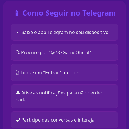
📱 Como Seguir no Telegram
📱 Baixe o app Telegram no seu dispositivo
🔍 Procure por "@787GameOficial"
👆 Toque em "Entrar" ou "Join"
🔔 Ative as notificações para não perder
nada
💬 Participe das conversas e interaja