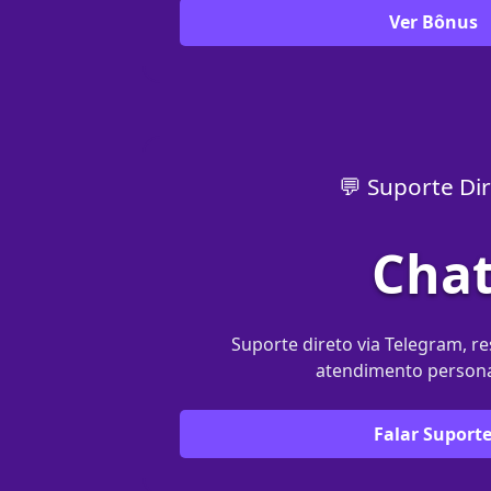
Ver Bônus
💬 Suporte Di
Cha
Suporte direto via Telegram, r
atendimento persona
Falar Suport