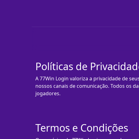
Políticas de Privacida
A 77Win Login valoriza a privacidade de se
nossos canais de comunicação. Todos os dad
jogadores.
Termos e Condições