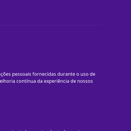
ações pessoais fornecidas durante o uso de
elhoria contínua da experiência de nossos