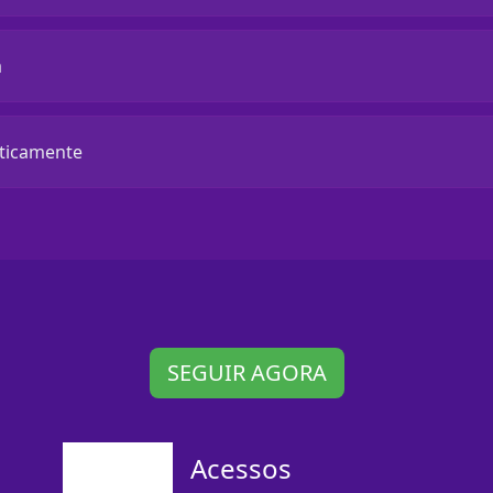
a
aticamente
SEGUIR AGORA
Acessos