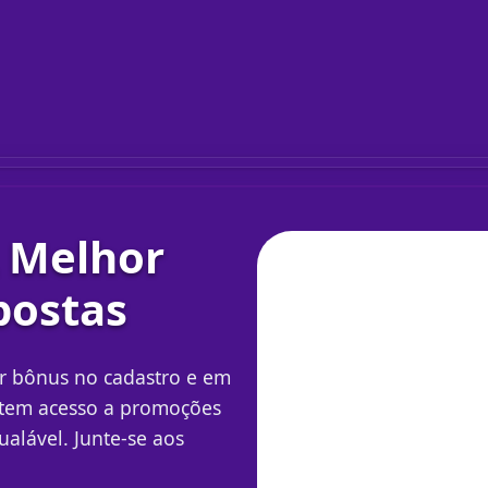
A Melhor
postas
r bônus no cadastro e em
 tem acesso a promoções
ualável. Junte-se aos