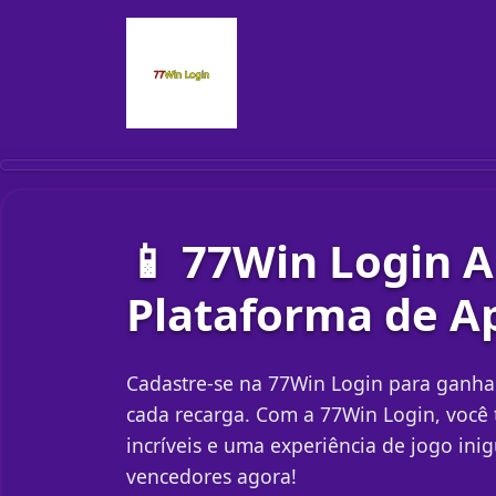
📱 77Win Login 
Plataforma de A
Cadastre-se na 77Win Login para ganha
cada recarga. Com a 77Win Login, você
incríveis e uma experiência de jogo inig
vencedores agora!