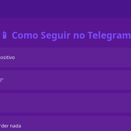
📱 Como Seguir no Telegram
ositivo
l"
erder nada