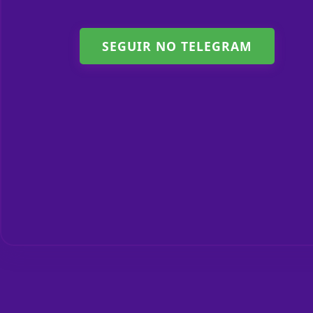
SEGUIR NO TELEGRAM