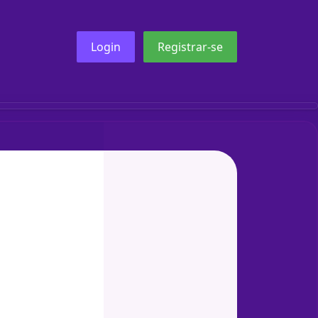
Login
Registrar-se