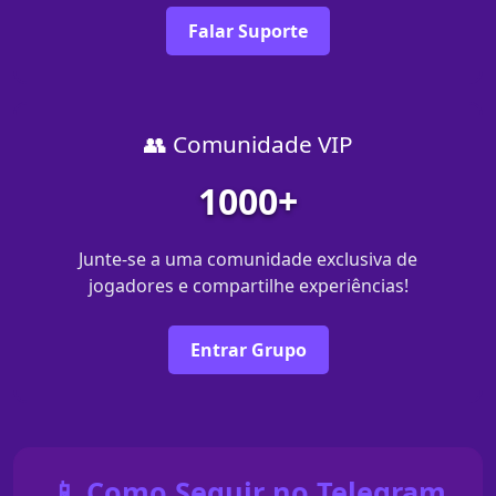
Falar Suporte
👥 Comunidade VIP
1000+
Junte-se a uma comunidade exclusiva de
jogadores e compartilhe experiências!
Entrar Grupo
📱 Como Seguir no Telegram