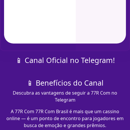
📱 Canal Oficial no Telegram!
📱 Benefícios do Canal
Descubra as vantagens de seguir a 77R Com no
Telegram
A 77R Com 77R Com Brasil é mais que um cassino
online — é um ponto de encontro para jogadores em
busca de emoção e grandes prêmios.