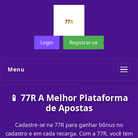
Login
Registrar-se
Menu
📱 77R A Melhor Plataforma
de Apostas
Cadastre-se na 77R para ganhar bônus no
cadastro e em cada recarga. Com a 77R, você tem