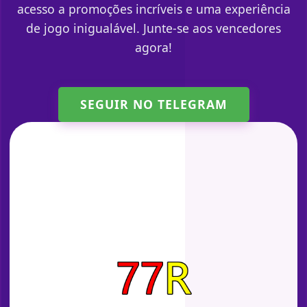
acesso a promoções incríveis e uma experiência
de jogo inigualável. Junte-se aos vencedores
agora!
SEGUIR NO TELEGRAM