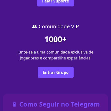
Falar Suporte
👥 Comunidade VIP
1000+
Junte-se a uma comunidade exclusiva de
jogadores e compartilhe experiências!
Entrar Grupo
📱 Como Seguir no Telegram