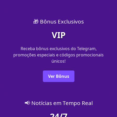
🎁 Bônus Exclusivos
VIP
Receba bônus exclusivos do Telegram,
promoções especiais e códigos promocionais
únicos!
Ver Bônus
📢 Notícias em Tempo Real
24/7