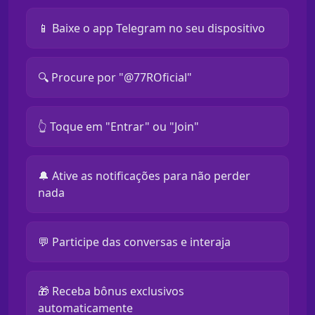
📱 Baixe o app Telegram no seu dispositivo
🔍 Procure por "@77ROficial"
👆 Toque em "Entrar" ou "Join"
🔔 Ative as notificações para não perder
nada
💬 Participe das conversas e interaja
🎁 Receba bônus exclusivos
automaticamente