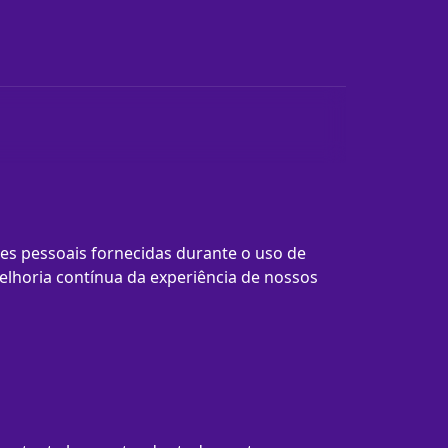
es pessoais fornecidas durante o uso de
elhoria contínua da experiência de nossos