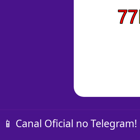
📱 Canal Oficial no Telegram!