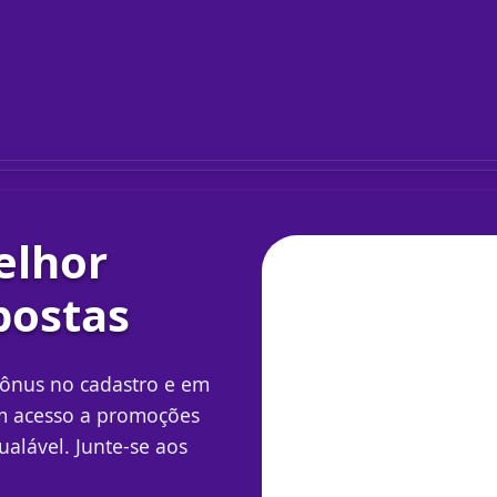
elhor
postas
ônus no cadastro e em
m acesso a promoções
ualável. Junte-se aos