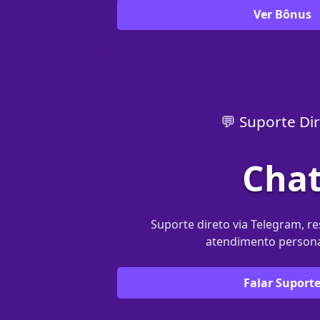
Ver Bônus
💬 Suporte Di
Cha
Suporte direto via Telegram, r
atendimento persona
Falar Suport