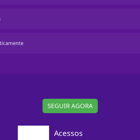
a
aticamente
SEGUIR AGORA
Acessos