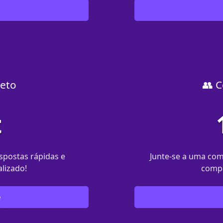
reto
👥 
t
espostas rápidas e
Junte-se a uma com
lizado!
compa
e