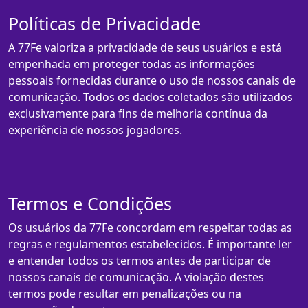
Políticas de Privacidade
A 77Fe valoriza a privacidade de seus usuários e está
empenhada em proteger todas as informações
pessoais fornecidas durante o uso de nossos canais de
comunicação. Todos os dados coletados são utilizados
exclusivamente para fins de melhoria contínua da
experiência de nossos jogadores.
Termos e Condições
Os usuários da 77Fe concordam em respeitar todas as
regras e regulamentos estabelecidos. É importante ler
e entender todos os termos antes de participar de
nossos canais de comunicação. A violação destes
termos pode resultar em penalizações ou na