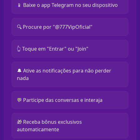
📱 Baixe o app Telegram no seu dispositivo
🔍 Procure por "@777VipOficial"
👆 Toque em "Entrar" ou "Join"
🔔 Ative as notificações para não perder
nada
💬 Participe das conversas e interaja
🎁 Receba bônus exclusivos
automaticamente