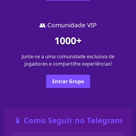
👥 Comunidade VIP
1000+
Junte-se a uma comunidade exclusiva de
jogadores e compartilhe experiências!
Entrar Grupo
📱 Como Seguir no Telegram