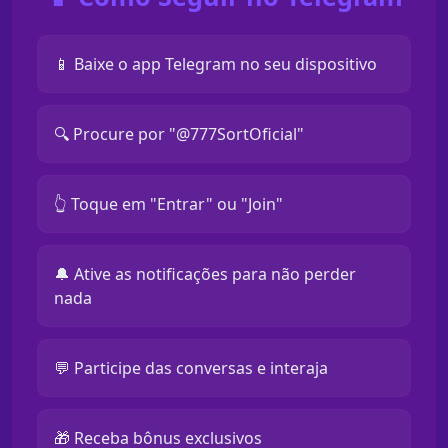
📱 Baixe o app Telegram no seu dispositivo
🔍 Procure por "@777SortOficial"
👆 Toque em "Entrar" ou "Join"
🔔 Ative as notificações para não perder
nada
💬 Participe das conversas e interaja
🎁 Receba bônus exclusivos